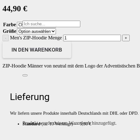
44,90
€
Farbe
Größe
Men's ZIP-Hoodie Menge
IN DEN WARENKORB
ZIP-Hoodie Männer von neutral mit dem Logo der Adventistischen B
Lieferung
Wir liefern unsere Produkte innerhalb Deutschlands mit DHL oder DPD.
Produkt
wurde deinem Warenkorb hinzugefügt.
Standard
(ca. 10 Werktage) — 5,90 €