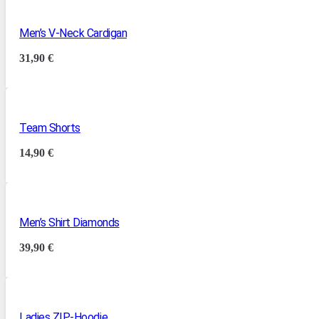
Men’s V-Neck Cardigan
31,90
€
Team Shorts
14,90
€
Men’s Shirt Diamonds
39,90
€
Ladies ZIP-Hoodie