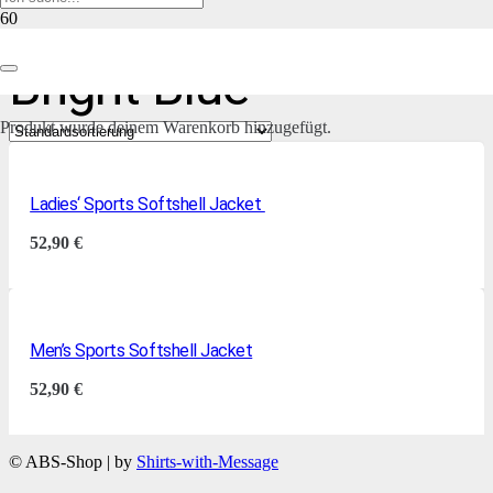
Bright-Blue
Produkt
wurde deinem Warenkorb hinzugefügt.
Ladies‘ Sports Softshell Jacket
52,90
€
Men’s Sports Softshell Jacket
52,90
€
© ABS-Shop | by
Shirts-with-Message