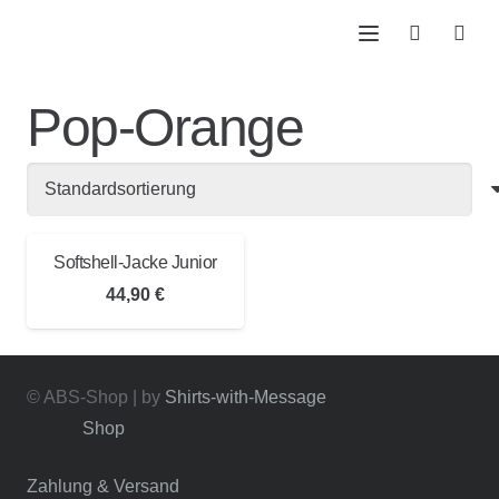
Pop-Orange
Softshell-Jacke Junior
44,90
€
© ABS-Shop | by
Shirts-with-Message
Shop
Zahlung & Versand