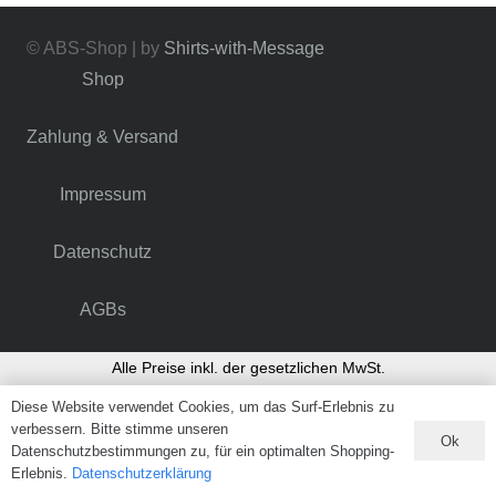
© ABS-Shop | by
Shirts-with-Message
Shop
Zahlung & Versand
Impressum
Datenschutz
AGBs
Alle Preise inkl. der gesetzlichen MwSt.
Diese Website verwendet Cookies, um das Surf-Erlebnis zu
verbessern. Bitte stimme unseren
VERTRAG WIDERRUFEN
Ok
Datenschutzbestimmungen zu, für ein optimalten Shopping-
Erlebnis.
Datenschutzerklärung