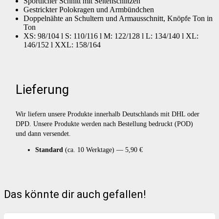
Sportlicher Schnitt mit Seitenschlitzen
Gestrickter Polokragen und Armbündchen
Doppelnähte an Schultern und Armausschnitt, Knöpfe Ton in
Ton
XS: 98/104 l S: 110/116 l M: 122/128 l L: 134/140 l XL:
146/152 l XXL: 158/164
Lieferung
Wir liefern unsere Produkte innerhalb Deutschlands mit DHL oder
DPD. Unsere Produkte werden nach Bestellung bedruckt (POD)
und dann versendet.
Standard
(ca. 10 Werktage) — 5,90 €
Das könnte dir auch gefallen!