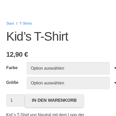
Start
/
T-Shirts
Kid’s T-Shirt
12,90
€
Farbe
Größe
Kid's
IN DEN WARENKORB
T-
Shirt
Kid´s T-Shirt von Neutral mit dem Logo der