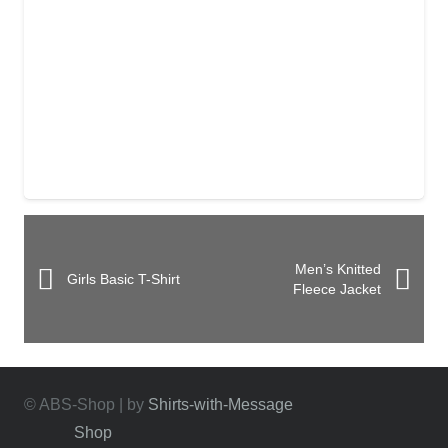
Men’s Knitted
Girls Basic T-Shirt
Fleece Jacket
© ABS-Shop | by
Shirts-with-Message
Shop