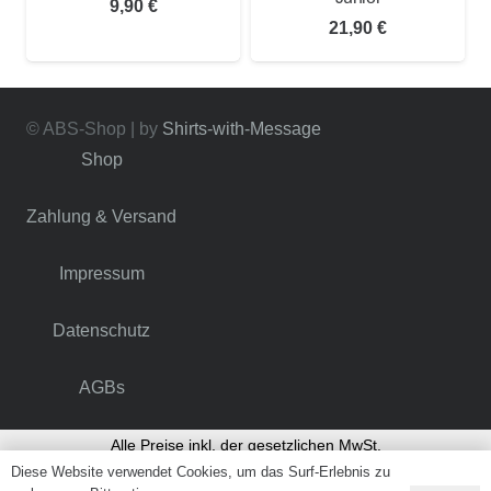
9,90
€
21,90
€
© ABS-Shop | by
Shirts-with-Message
Shop
Zahlung & Versand
Impressum
Datenschutz
AGBs
Alle Preise inkl. der gesetzlichen MwSt.
Diese Website verwendet Cookies, um das Surf-Erlebnis zu