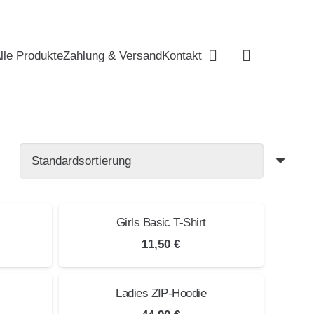
lle Produkte
Zahlung & Versand
Kontakt
wurde deinem Warenkorb hinzugefügt.
Girls Basic T-Shirt
11,50
€
Ladies ZIP-Hoodie