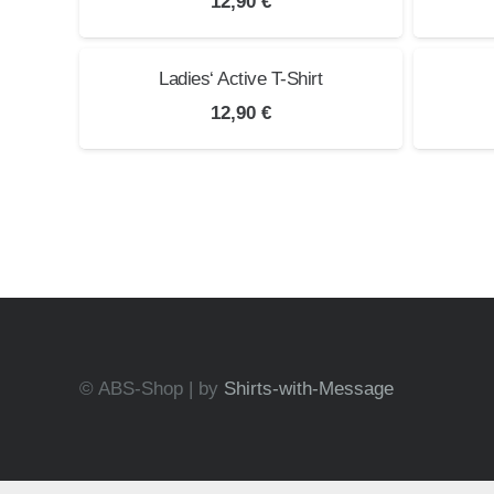
12,90
€
Ladies‘ Active T-Shirt
12,90
€
© ABS-Shop | by
Shirts-with-Message