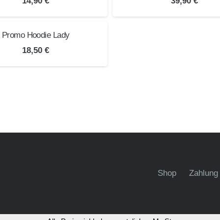
14,90
€
39,90
€
Promo Hoodie Lady
18,50
€
Shop
Zahlung